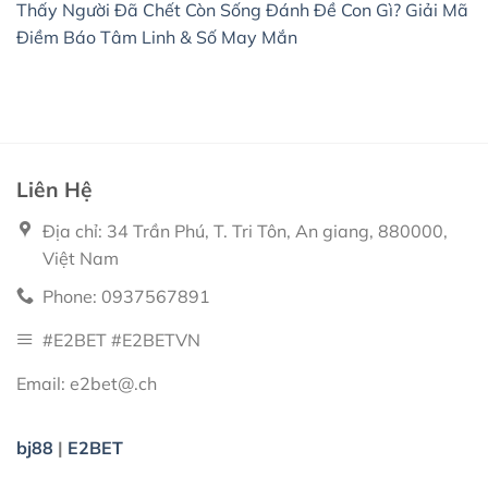
Thấy Người Đã Chết Còn Sống Đánh Đề Con Gì? Giải Mã
Điềm Báo Tâm Linh & Số May Mắn
Liên Hệ
Địa chỉ: 34 Trần Phú, T. Tri Tôn, An giang, 880000,
Việt Nam
Phone: 0937567891
#E2BET #E2BETVN
Email:
e2bet@.ch
bj88
|
E2BET