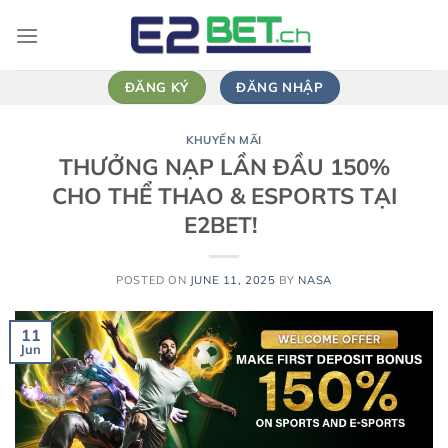
Skip
to
content
ĐĂNG KÝ
ĐĂNG NHẬP
KHUYẾN MÃI
THƯỞNG NẠP LẦN ĐẦU 150%
CHO THỂ THAO & ESPORTS TẠI
E2BET!
POSTED ON
JUNE 11, 2025
BY
NASA
11
Jun