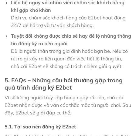
Liên hệ ngay với nhân viên chăm sóc khách hàng
khi gặp khó khăn
Dịch vụ chăm sóc khách hàng của E2bet hoạt động
24/7 để hỗ trợ và tư vấn khách hàng.
Tuyệt đối không được chia sẻ hay để lộ những thông
tin đăng ký ra bên ngoài
Dù là người thân trong gia đình hoặc bạn bè. Nếu có
rủi ro gì xảy ra liên quan đến việc tiết lộ thông tin,
nhà cái E2bet sẽ không có trách nhiệm giải quyết.
5. FAQs – Những câu hỏi thường gặp trong
quá trình đăng ký E2bet
Vì số lượng người truy cập hàng ngày rất lớn, nhà cái
E2bet nhận được vô vàn các thắc mắc từ người chơi. Sau
đây, E2bet sẽ giải đáp cụ thể.
5.1. Tại sao nên đăng ký E2bet