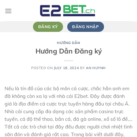
Skip
to
content
ĐĂNG KÝ
ĐĂNG NHẬP
HƯỚNG DẪN
Hướng Dẫn Đăng ký
POSTED ON
JULY 18, 2024
BY
AN HUYNH
Nếu là tín đồ của các bộ môn cá cược, chắc hẳn anh em
đã không còn xa lạ với nhà cái E2bet. Đây được đánh
giá là địa điểm cá cược trực tuyến hàng đầu tại châu Á.
Nhà cái cung cấp đa dạng các sản phẩm casino trực
tuyến, cá độ thể thao, bắn cá, đá gà online, xổ số lô đề,…
Tất cả các trò chơi tại đây đều được người chơi nhiệt tình
săn đón và đánh giá rất cao. Trong bài viết dưới đây,