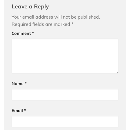
Leave a Reply
Your email address will not be published.
Required fields are marked
*
Comment
*
Name
*
Email
*