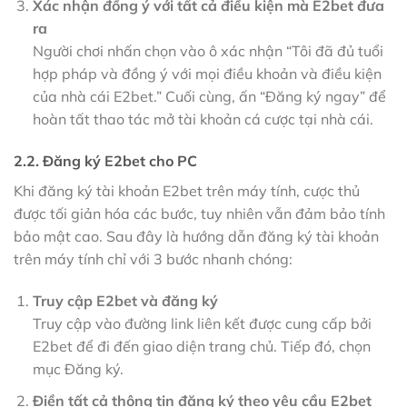
Xác nhận đồng ý với tất cả điều kiện mà E2bet đưa
ra
Người chơi nhấn chọn vào ô xác nhận “Tôi đã đủ tuổi
hợp pháp và đồng ý với mọi điều khoản và điều kiện
của nhà cái E2bet.” Cuối cùng, ấn “Đăng ký ngay” để
hoàn tất thao tác mở tài khoản cá cược tại nhà cái.
2.2. Đăng ký E2bet cho PC
Khi đăng ký tài khoản E2bet trên máy tính, cược thủ
được tối giản hóa các bước, tuy nhiên vẫn đảm bảo tính
bảo mật cao. Sau đây là hướng dẫn đăng ký tài khoản
trên máy tính chỉ với 3 bước nhanh chóng:
Truy cập E2bet và đăng ký
Truy cập vào đường link liên kết được cung cấp bởi
E2bet để đi đến giao diện trang chủ. Tiếp đó, chọn
mục Đăng ký.
Điền tất cả thông tin đăng ký theo yêu cầu E2bet