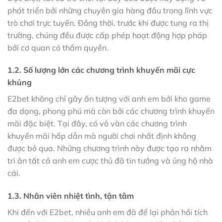
phát triển bởi những chuyên gia hàng đầu trong lĩnh vực
trò chơi trực tuyến. Đồng thời, trước khi được tung ra thị
trường, chúng đều được cấp phép hoạt động hợp pháp
bởi cơ quan có thẩm quyền.
1.2. Số lượng lớn các chương trình khuyến mãi cực
khủng
E2bet không chỉ gây ấn tượng với anh em bởi kho game
đa dạng, phong phú mà còn bởi các chương trình khuyến
mãi đặc biệt. Tại đây, có vô vàn các chương trình
khuyến mãi hấp dẫn mà người chơi nhất định không
được bỏ qua. Những chương trình này được tạo ra nhằm
tri ân tất cả anh em cược thủ đã tin tưởng và ủng hộ nhà
cái.
1.3. Nhân viên nhiệt tình, tận tâm
Khi đến với E2bet, nhiều anh em đã để lại phản hồi tích