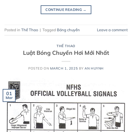
CONTINUE READING
→
Posted in
Thể Thao
|
Tagged
Bóng chuyền
Leave a comment
THỂ THAO
Luật Bóng Chuyền Hơi Mới Nhất
POSTED ON
MARCH 1, 2025
BY
AN HUYNH
01
Mar