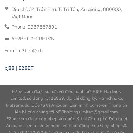
Địa chỉ: 34 Trần Phú, T. Tri Tôn, An giang, 880000,
Việt Nam
Phone: 0937567891
#E2BET #E2BETVN
Email:
e2bet@.ch
bj88
|
E2BET
E2bet.com được sở hữu và điều hành bởi BJ88 Holdings
Limited. số đăng ký: 15839, địa chỉ đăng ký: Hamchhako,
Mutsamudu, Đảo tự trị Anjouan, Liên minh Comoros. Thông tin
liên hệ của chúng tôi
bj88holdingslimited@gmail.com
.
E2bet.com được cấp phép và quản lý bởi Chính phủ Đảo tự trị
Anjouan, Liên minh Comoros và hoạt động theo Giấy phép số.
ALSI-202410030-FI1. E2bet.com đã hoàn thành tất cả các