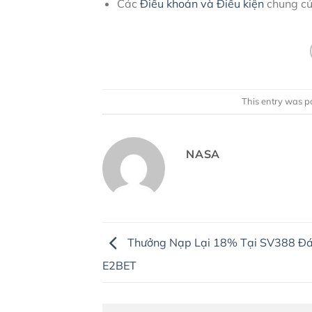
Các
Điều khoản và Điều kiện
chung củ
This entry was p
NASA
Thưởng Nạp Lại 18% Tại SV388 Đá
E2BET