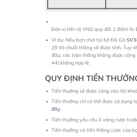
Đơn vị tiền tệ VND quy đổi 1 điểm l
Ví dụ: Nếu bạn chơi tại bồ Đá Gà
SV3
29 thì chuỗi thắng sẽ được tính. Tuy nh
đầu; các trận thắng không được cộng d
44) không hợp lệ.
QUY ĐỊNH TIỀN THƯỞN
Tiền thưởng sẽ được cộng vào tài kho
Tiền thưởng chỉ có thể được sử dụng 
đây
..
Tiền thưởng yêu cầu 3 vòng cược trước 
Tiền thưởng và tiền thắng cược của bạ