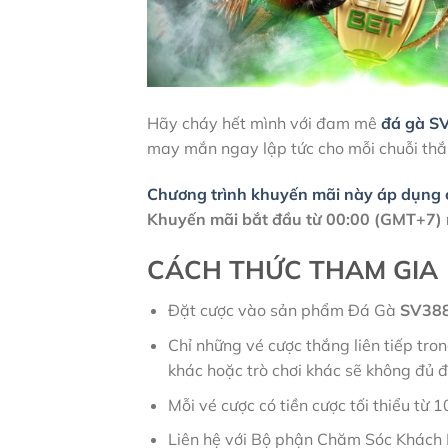
Hãy cháy hết mình với đam mê
đá gà S
may mắn ngay lập tức cho mỗi chuỗi thắ
Chương trình khuyến mãi này áp dụng c
Khuyến mãi bắt đầu từ 00:00 (GMT+7)
CÁCH THỨC THAM GIA
Đặt cược vào sản phẩm Đá Gà
SV38
Chỉ những vé cược thắng liên tiếp tr
khác hoặc trò chơi khác sẽ không đủ đ
Mỗi vé cược có tiền cược tối thiểu từ 
Liên hệ với Bộ phận Chăm Sóc Khách