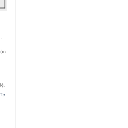
,
rận
lệ.
Tại