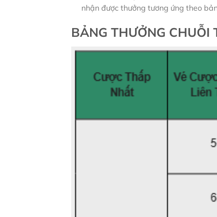
nhận được thưởng tương ứng theo bản
BẢNG THƯỞNG CHUỖI 