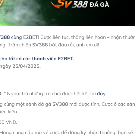
V388
cùng E2BET
! Cược liên tục, thắng liên hoàn – nhận thưở
ng. Trận chiến
SV388
bắt đầu rồi, anh em ơi!
ho tất cả các thành viên E2BET.
 ngày 25/04/2025.
8
. * Ngoại trừ những trò chơi được liệt kê
Tại đây
ong cùng một sảnh đá gà
SV388
mới được tính. Cược ở các sả
iều kiện.
100 VND.
 Hàng cung cấp mã vé cược để đăng ký nhận thưởng, bạn sẽ