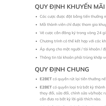
QUY ĐỊNH KHUYẾN MÃI
Các cược được đặt bằng tiền thưởng m
Mỗi thành viên chỉ được tham gia khu
Vé cược cần đăng ký trong vòng 24 giờ
Chương trình có thể kết hợp với các k
Áp dụng cho một người / tài khoản / địa 
Thông tin tài khoản phải trùng khớp v
QUY ĐỊNH CHUNG
E2BET
có quyền rút lại tiền thưởng n
E2BET
có quyền loại trừ bất kỳ thành
thay đổi, sửa đổi, chỉnh sửa và/hoặc 
cần đưa ra bất kỳ lời giải thích nào.