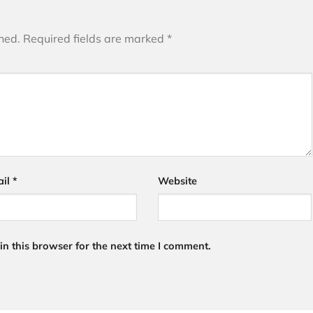
hed.
Required fields are marked
*
ail
*
Website
n this browser for the next time I comment.